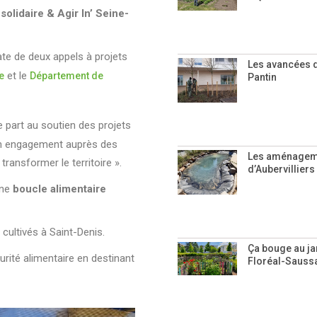
solidaire & Agir In’ Seine-
ate de deux appels à projets
Les avancées d
et le
e
Département de
Pantin
ge part au soutien des projets
on engagement auprès des
Les aménageme
ransformer le territoire ».
d’Aubervilliers
une
boucle alimentaire
cultivés à Saint-Denis.
Ça bouge au ja
curité alimentaire en destinant
Floréal-Saussai