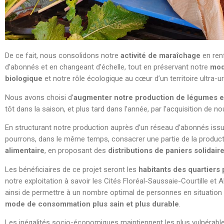
De ce fait, nous consolidons notre
activité de maraîchage
en ren
d’abonnés et en changeant d’échelle, tout en préservant notre
mod
biologique
et notre rôle écologique au cœur d’un territoire ultra-u
Nous avons choisi d’
augmenter notre production de légumes 
tôt dans la saison, et plus tard dans l’année, par l’acquisition de n
En structurant notre production auprès d’un réseau d’abonnés issus
pourrons, dans le même temps, consacrer une partie de la produc
alimentaire
, en proposant des
distributions de paniers solidair
Les bénéficiaires de ce projet seront les
habitants des quartiers 
notre exploitation à savoir les Cités Floréal-Saussaie-Courtille et
ainsi de permettre à un nombre optimal de personnes en situation 
mode de consommation plus sain et plus durable
.
Les inégalités socio-économiques maintiennent les plus vulnérab