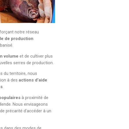
forçant notre réseau
e de production
rbanisé.
en volume
et de cultiver plus
ouvelles serres de production.
 du territoire, nous
tion à des
actions d’aide
es
.
populaires
à proximité de
 Allende. Nous envisageons
de précarité d’accéder à un
les dans des modes de